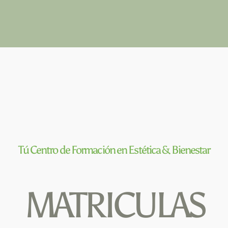
Saltar
al
Tog
contenido
Nav
CURSOS PRESENCIALES
CURSOS ONLINE
NOSOTROS
Tú Centro de Formación en
Estética & Bienestar
BLOG
MATRICULAS
CONTACTO
¡INSCRÍBETE YA!