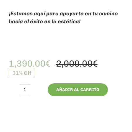
¡Estamos aquí para apoyarte en tu camino
hacia el éxito en la estética!
1,390.00
€
2,000.00
€
El
El
31% Off
precio
precio
original
actual
AÑADIR AL CARRITO
01.Master
era:
es:
Estética
2,000.00
1,390.00
Holística
cantidad