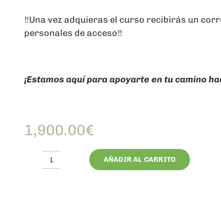
‼️Una vez adquieras el curso recibirás un corr
personales de acceso‼️
¡Estamos aquí para apoyarte en tu camino haci
1,900.00
€
AÑADIR AL CARRITO
05.Máster
MTC
cantidad