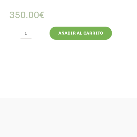
350.00
€
AÑADIR AL CARRITO
15.Reflexología
Podal
Thai
cantidad